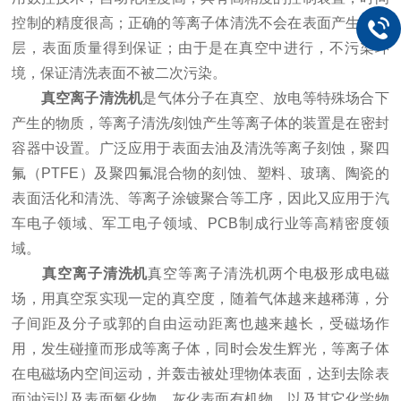
控制的精度很高；正确的等离子体清洗不会在表面产生损伤
层，表面质量得到保证；由于是在真空中进行，不污染环
境，保证清洗表面不被二次污染。
真空离子清洗机
是气体分子在真空、放电等特殊场合下
产生的物质，等离子清洗/刻蚀产生等离子体的装置是在密封
容器中设置。广泛应用于表面去油及清洗等离子刻蚀，聚四
氟（PTFE）及聚四氟混合物的刻蚀、塑料、玻璃、陶瓷的
表面活化和清洗、等离子涂镀聚合等工序，因此又应用于汽
车电子领域、军工电子领域、PCB制成行业等高精密度领
域。
真空离子清洗机
真空等离子清洗机两个电极形成电磁
场，用真空泵实现一定的真空度，随着气体越来越稀薄，分
子间距及分子或郭的自由运动距离也越来越长，受磁场作
用，发生碰撞而形成等离子体，同时会发生辉光，等离子体
在电磁场内空间运动，并轰击被处理物体表面，达到去除表
面油污以及表面氧化物，灰化表面有机物，以及其它化学物