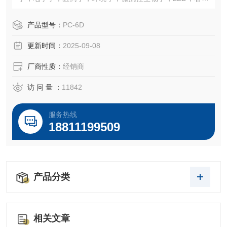
烯等不同领域。
主要用于以下实验：表面清洁、表面活化、键合、去胶、金
产品型号：
PC-6D
属还原、简单刻蚀、器械的消毒、去除表面有机物、疏水实
更新时间：
2025-09-08
验、镀膜
厂商性质：
经销商
访 问 量 ：
11842
服务热线
18811199509
产品分类
相关文章