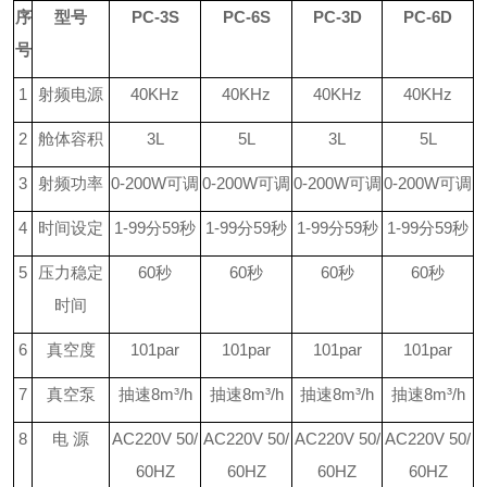
序
型号
PC-3S
PC-6S
PC-3D
PC-6D
号
1
射频电源
40KHz
40KHz
40KHz
40KHz
2
舱体容积
3L
5L
3L
5L
3
射频功率
0-200W
可调
0-200W
可调
0-200W
可调
0-200W
可调
4
时间设定
1-99
分
59
秒
1-99
分
59
秒
1-99
分
59
秒
1-99
分
59
秒
5
压力稳定
60
秒
60
秒
60
秒
60
秒
时间
6
真空度
101par
101par
101par
101par
7
真空泵
抽速
8m³/h
抽速
8m³/h
抽速
8m³/h
抽速
8m³/h
8
电 源
AC220V 50/
AC220V 50/
AC220V 50/
AC220V 50/
60HZ
60HZ
60HZ
60HZ