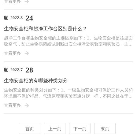
查看更多
态，并不属于常见的固液气三态。对气体施加足够的能量使之离化便
成为等离子状态。等离子体的“活性”组分包括：离子、电子、原子、
活性基团、激发态的核素(亚稳态)、光子等。等离子清洁机就是通过
24
2022-8
利用这些活性组分的性质来处理样品表面，从而实现清洁、涂覆等目
生物安全柜和超净工作台区别是什么？
的。等离子清洗机用的耗材跟传统清洗机不同，...
超净工作台和生物安全柜的主要区别如下：1、生物安全柜是往里面
吸空气，防止生物病菌或试剂溅出安全柜污染实验室和实验员，主要
用来保护人体。2、而超净工作台是往外吹风，不考虑实验室和实验
查看更多
员，是保证试验台无菌环境的仪器。3、生物安全柜是一种在微生物
学、生物医学、基因重组、动物实验、生物制品等领域的科研、教
学、临床检验和生产中广泛使用的安全设备，也是实验室生物安全中
28
2022-7
一级防护屏障中基本的安全防护设备。4、生物安全柜是一种负压的
生物安全柜的有哪些种类划分
净化工作台，正确操作生物安全柜，能够*保护工作人员、受试样品
并...
生物安全柜的种类划分如下：1、一级生物安全柜可保护工作人员和
环境而不保护样品。气流原理和实验室通分厨一样，不同之处在于排
气口安装有过滤器。所有类型的生物安全柜都在排气和进气口使用过
查看更多
滤器。一级生物安全柜本身无风机，依赖外接通风管中的风机带动气
流，由于不能对试验品或产品提供保护，目前已较少使用。2、二级
B型生物安全柜均为连接排气系统的安全柜。连接安全柜排气导管的
风机连接紧急供应电源，目的在断电下仍可保持安全柜负压，以免危
首页
上一页
下一页
末页
险气体泄漏出实验室。其前窗气流速度小量或测量平均值应至少为