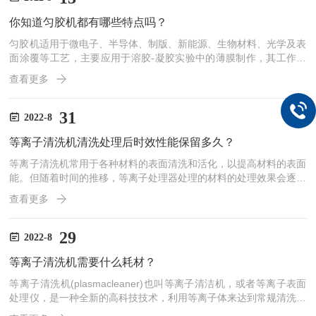
准确计数，因为文库制备的要求是未裂解细胞的数量且样本中不含细
你知道匀胶机都有哪些特点吗？
胞团块和碎片。此外，许多单细胞基...
匀胶机适用于微电子、半导体、制版、新能源、生物材料、光学及表
面涂覆等工艺，主要应用于溶胶-凝胶实验中的薄膜制作，其工作原
理是高速旋转基片，利用离心力使滴在基片上的胶液均匀的涂布在基
查看更多
片上，厚度视不同胶液和基片间的粘滞系数而不同，也和旋转速度及
时间有关。可在工矿企业、科研、教育等单位作生产、科研、教学之
用。匀胶机的产品特点：1、电机励磁和电枢分开供电。励磁用12伏
31
2022-8
直流稳压电源供电，电枢用运放控制IRF830调速，它比可控硅调速
等离子清洗机清洗处理后时效性能保留多久？
*，故其转速在500—8000转/分范围内非常稳定。2...
等离子清洗机常用于各种材料的表面清洗和活化，以提高材料的表面
能。但随着时间的推移，等离子处理器处理的材料的处理效果会逐渐
降低，直至停止工作。那么等离子清洗处理的时效性能保持多久？事
查看更多
实上，等离子清洗机的时效性非常复杂，主要是由于材料表面的动态
重组。它受处理气体种类、处理参数、化学成分、被处理材料的晶体
结构和被处理材料的储存环境等因素的影响。1、用等离子清洗装置
29
2022-8
处理后，在材料表面引入活性基团，提高材料的表面能，但这些活性
等离子清洗机需要什么耗材？
基团并不稳定。随着分子链的自由旋转或运动，活性基团逐渐转向
相...
等离子清洗机(plasmacleaner)也叫等离子清洁机，或者等离子表面
处理仪，是一种全新的高科技技术，利用等离子体来达到常规清洗方
法无法达到的效果。等离子体是物质的一种状态，也叫做物质的第四