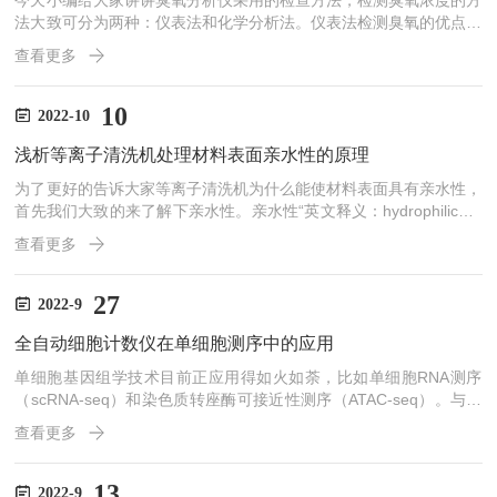
今天小编给大家讲讲臭氧分析仪采用的检查方法，检测臭氧浓度的方
法大致可分为两种：仪表法和化学分析法。仪表法检测臭氧的优点在
于灵敏度高，重复性好，对操作者水平要求也不高，是一种较好的方
查看更多
法，但是因为此类仪表原来一般价格昂贵，不易普及使用。化学分析
法中*常用的是碘化钾法，硼酸碘化钾吸光光度法和靛蓝二磺酸钠分
光光度法。前两种方法因对臭氧的专属性不好或稳定性较差，在现场
10
2022-10
使用中均受到某些限制，而靛蓝二磺酸钠分光光度法因灵敏度高，对
浅析等离子清洗机处理材料表面亲水性的原理
臭氧的专用性强，无需标准即可用于O3的定量测量，所以在199...
为了更好的告诉大家等离子清洗机为什么能使材料表面具有亲水性，
首先我们大致的来了解下亲水性。亲水性“英文释义：hydrophilicpro
perty;hydrophilicity，通俗解释为，对水有较大的亲和能力，可以吸
查看更多
引水分子，或易溶解于水。亲水性定义：带有极性基团的分子，对水
有大的亲和能力，可以吸引水分子，或溶解于水。这类分子形成的固
体材料的表面，易被水所润湿。具有这种特性都是物质的亲水性。亲
27
2022-9
水性指分子能够透过氢键和水形成短暂键结的物理性质。因为热力学
全自动细胞计数仪在单细胞测序中的应用
上合适，这种分子不只可...
单细胞基因组学技术目前正应用得如火如荼，比如单细胞RNA测序
（scRNA-seq）和染色质转座酶可接近性测序（ATAC-seq）。与传
统的大量细胞测序方法相比，单细胞基因组学技术突出了细胞之间的
查看更多
差异，有助于更深入地了解样本材料。例如，scRNA-seq能够比较健
康和疾病状态下的转录图谱，而ATAC-seq能够说明染色质可接近性
及其对基因表达的影响。不过，此类研究都需要对分离的细胞核进行
13
2022-9