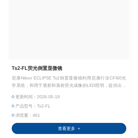
Ts2‑FL荧光倒置显微镜
尼康Nikon ECLIPSE Ts2倒置显微镜利用尼康行业CFI60光
学系统，和用于透射和落射荧光成像的LED照明，提供出色
的清晰图像，实现更有效的细胞培养观察和记录。此外，新
更新时间：2026-05-18
开发的对比度观察方法和改进的可操作性增强了其在常规实
产品型号：Ts2‑FL
验室工作中的使用。
浏览量：461
查看更多 +